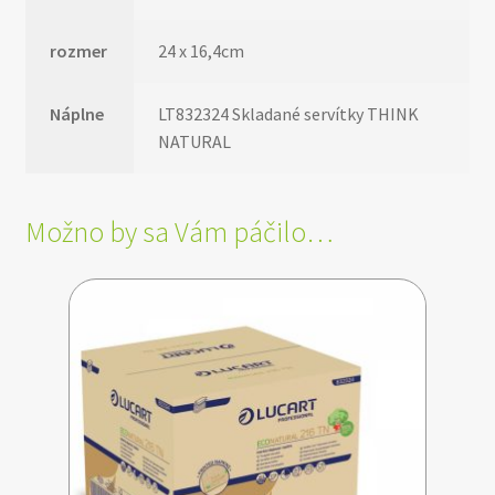
rozmer
24 x 16,4cm
Náplne
LT832324 Skladané servítky THINK
NATURAL
Možno by sa Vám páčilo…