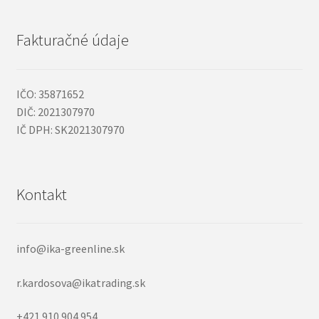
Fakturačné údaje
IČO: 35871652
DIČ: 2021307970
IČ DPH: SK2021307970
Kontakt
info@ika-greenline.sk
r.kardosova@ikatrading.sk
+421 910 904 954