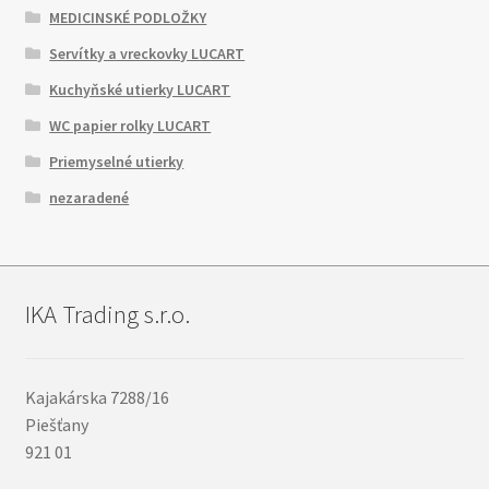
MEDICINSKÉ PODLOŽKY
Servítky a vreckovky LUCART
Kuchyňské utierky LUCART
WC papier rolky LUCART
Priemyselné utierky
nezaradené
IKA Trading s.r.o.
Kajakárska 7288/16
Piešťany
921 01