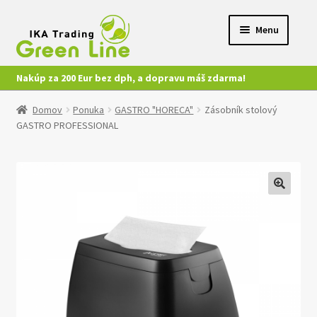
Preskočiť
Preskočiť
Menu
na
na
navigáciu
obsah
Nakúp za 200 Eur bez dph, a dopravu máš zdarma!
Ponuka
Domov
Ponuka
GASTRO "HORECA"
Zásobník stolový
GASTRO PROFESSIONAL
Môj účet
Kontakt
🔍
Nákup
Video
Katalógy