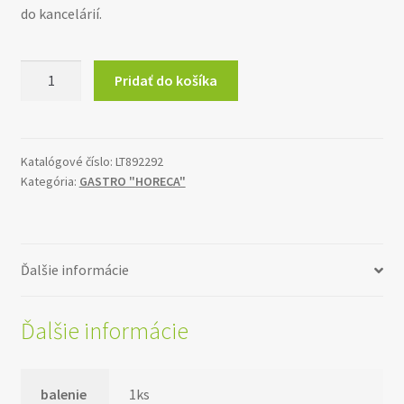
do kancelárií.
množstvo
Pridať do košíka
Zásobník
stolový
GASTRO
PROFESSIONAL
Katalógové číslo:
LT892292
Kategória:
GASTRO "HORECA"
Ďalšie informácie
Ďalšie informácie
balenie
1ks