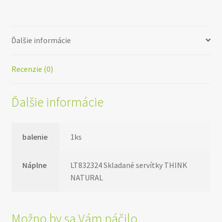
360°
Ďalšie informácie
Recenzie (0)
Ďalšie informácie
balenie
1ks
Náplne
LT832324 Skladané servítky THINK
NATURAL
Možno by sa Vám páčilo…