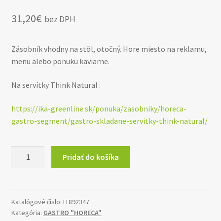
31,20
€
bez DPH
Zásobník vhodny na stôl, otočný. Hore miesto na reklamu,
menu alebo ponuku kaviarne.
Na servítky Think Natural :
https://ika-greenline.sk/ponuka/zasobniky/horeca-
gastro-segment/gastro-skladane-servitky-think-natural/
množstvo
Pridať do košíka
Zásobník
GASTRO
TABLE
TURN
Katalógové číslo:
LT892347
Kategória:
GASTRO "HORECA"
otočný