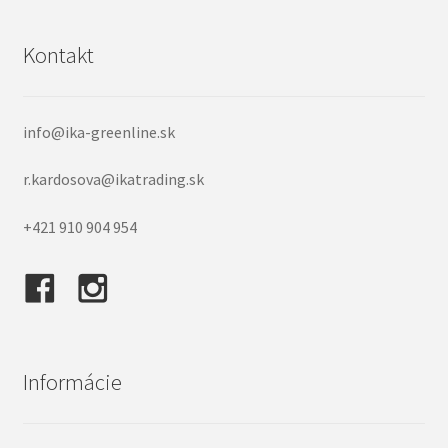
Kontakt
info@ika-greenline.sk
r.kardosova@ikatrading.sk
+421 910 904 954
Informácie