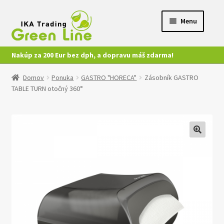
Preskočiť
Preskočiť
Menu
na
na
navigáciu
obsah
Nakúp za 200 Eur bez dph, a dopravu máš zdarma!
Ponuka
Domov
Ponuka
GASTRO "HORECA"
Zásobník GASTRO
TABLE TURN otočný 360°
Môj účet
Kontakt
🔍
Nákup
Video
Katalógy