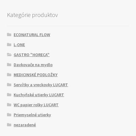
Kategórie produktov
ECONATURAL FLOW
L-ONE
GASTRO "HORECA"
Davkovače na mydlo
MEDICINSKÉ PODLOŽKY
Servítky a vreckovky LUCART
Kuchyňské utierky LUCART
WC papier rolky LUCART
Priemyselné utierky
nezaradené