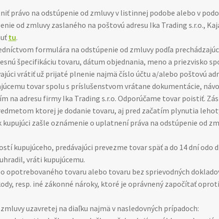
niť právo na odstúpenie od zmluvy v listinnej podobe alebo v pod
ie od zmluvy zaslaného na poštovú adresu Ika Trading s.r.o., Kaj
nuť
tu
.
redníctvom formulára na odstúpenie od zmluvy podľa prechádzaj
snú špecifikáciu tovaru, dátum objednania, meno a priezvisko spo
júci vrátiť už prijaté plnenie najmä číslo účtu a/alebo poštovú ad
ajúcemu tovar spolu s príslušenstvom vrátane dokumentácie, návod
ím na adresu firmy Ika Trading s.r.o. Odporúčame tovar poistiť. Zá
redmetom ktorej je dodanie tovaru, aj pred začatím plynutia leho
 kupujúci zašle oznámenie o uplatnení práva na odstúpenie od zm
ností kupujúceho, predávajúci prevezme tovar späť a do 14 dní odo
uhradil, vráti kupujúcemu.
bo opotrebovaného tovaru alebo tovaru bez sprievodných dokladov 
kody, resp. iné zákonné nároky, ktoré je oprávnený započítať opro
 zmluvy uzavretej na diaľku najmä v nasledovných prípadoch: