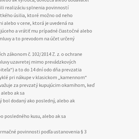
i realizáciu splnenia povinností
šetkého úsilia, ktoré možno od neho
 alebo v cene, ktorá je uvedená na
júceho a vrátiť mu prípadné čiastočné alebo
mluvy a to prevodom na účet určený
ch zákonom č. 102/2014 Z. z. o ochrane
 zmluvy uzavretej mimo prevádzkových
eľa“) a to do 14 dní odo dňa prevzatia
bvyklé pri nákupe v klasickom „kamennom“
považuje za prevzatý kupujúcim okamihom, keď
 alebo ak sa
ý bol dodaný ako posledný, alebo ak
bo posledného kusu, alebo ak sa
formačné povinnosti podľa ustanovenia § 3