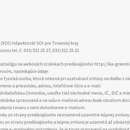
(SOI) Inšpektorát SOI pre Trnavský kraj
oru tel. č.: 033/321 25 27, 033/321 25 21
katalógu na webových stránkach predávajúceho http://ika-greenli
rosím, nasledujúce údaje:
 ako fyzická osoba, ktorá nekoná pri uzatváraní zmluvy na diaľku v 
eno a priezvisko, adresu, telefónne číslo a e-mail.
odnikateľskou činnosťou, uveďte tiež obchodné meno, IČ , DIČ a mi
ednávka spracovaná a na vašu e-mailovú adresu bude obratom doruč
odania tovaru s vami dohodneme e-mailom.
ávky zo strany predávajúceho neznamená uzavretie kúpnej zmluvy. 
ru zo strany predávajúceho a kúpna zmluva je uzavretá až záväzn
me e-mailového potvrdenia, že je tovar pripravený na vyzdvihnutie