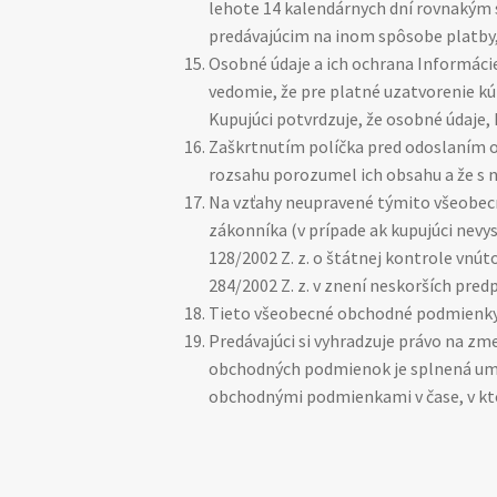
lehote 14 kalendárnych dní rovnakým s
predávajúcim na inom spôsobe platby, 
Osobné údaje a ich ochrana Informácie
vedomie, že pre platné uzatvorenie kú
Kupujúci potvrdzuje, že osobné údaje, 
Zaškrtnutím políčka pred odoslaním 
rozsahu porozumel ich obsahu a že s n
Na vzťahy neupravené týmito všeobe
zákonníka (v prípade ak kupujúci nevy
128/2002 Z. z. o štátnej kontrole vnú
284/2002 Z. z. v znení neskorších predp
Tieto všeobecné obchodné podmienky 
Predávajúci si vyhradzuje právo na
obchodných podmienok je splnená umie
obchodnými podmienkami v čase, v kt