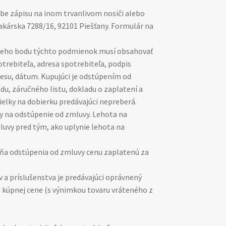
obe zápisu na inom trvanlivom nosiči alebo
akárska 7288/16, 92101 Piešťany. Formulár na
úceho bodu týchto podmienok musí obsahovať
trebiteľa, adresa spotrebiteľa, podpis
resu, dátum. Kupujúci je odstúpením od
u, záručného listu, dokladu o zaplatení a
sielky na dobierku predávajúci nepreberá.
ty na odstúpenie od zmluvy. Lehota na
luvy pred tým, ako uplynie lehota na
 dňa odstúpenia od zmluvy cenu zaplatenú za
a príslušenstva je predávajúci oprávnený
ti kúpnej cene (s výnimkou tovaru vráteného z