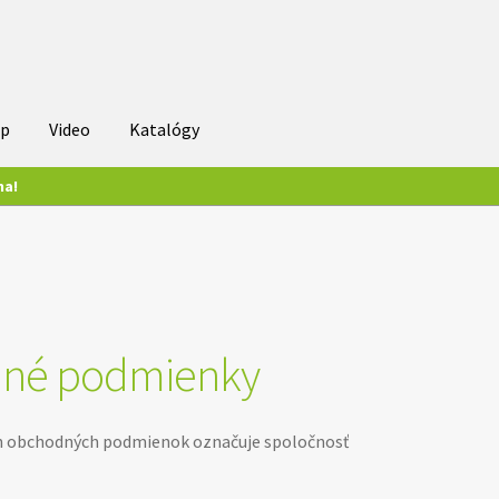
up
Video
Katalógy
ma!
dné podmienky
ch obchodných podmienok označuje spoločnosť