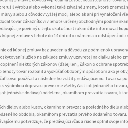
rerušil výrobu alebo vykonal také závažné zmeny, ktoré znemožnil
zmluvy alebo z dôvodov vyššej moci, alebo ak ani pri vynaložení v
 dodať tovar zákazníkovi v lehote určenej obchodnými podmienkami
dávajúci je povinný o tejto skutočnosti okamžite informovať kupu
 kúpnej zmluve v lehote do 14 dní od oznámenia o odstúpení od z
nie od kúpnej zmluvy bez uvedenia dôvodu za podmienok upravený
 poskytovaní služieb na základe zmluvy uzavretej na diaľku alebo
doplnení niektorých zákonov (ďalej len „Zákon o ochrane spotrebit
jto lehoty tovar rozbaliť a vyskúšať obdobným spôsobom ako je o
ať tovar používať a následne ho vrátiť predávajúcemu. Tovar sa 
ba s výnimkou dopravcu prevezme všetky časti objednaného tovaru,
ej objednávke dodávajú oddelene, okamihom prevzatia tovaru, ktor
rých dielov alebo kusov, okamihom prevzatia posledného dielu ale
edzeného obdobia, okamihom prevzatia prvého dodaného tovaru.
vajúcemu potvrdzuje, že predávajúci včas a riadne splnil svoje in