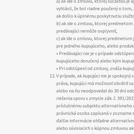
a) ak ide o zmluvu, ktorej súčasťou je 
vyhlásil, že bol riadne poučený o tom
ak došlo k úplnému poskytnutiu služby
b) ak ide o zmluvu, ktorej predmetom 
predávajúci nemôže ovplyvniť,
c) ak ide o zmluvu, ktorej predmetom
pre jedného kupujúceho, alebo produk
• Predávajúci nie je v prípade odstúp
kupujúceho doručený alebo kým kupujú
• Pri odstúpení od zmluvy, znáša kupu
V prípade, ak kupujúci nie je spokojný
práva, kupujúci má možnosť obrátiť sa
alebo na ňu neodpovedal do 30 dní odo
riešenia sporu v zmysle zák. č. 391/20
príslušnému subjektu alternatívneho 
právnická osoba zapísaná v zozname s
ďalšie informácie ohľadne alternatívn
alebo súvisiacich s kúpnou zmluvou a