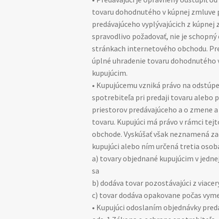
tovaru dohodnutého v kúpnej zmluve p
predávajúceho vyplývajúcich z kúpnej 
spravodlivo požadovať, nie je schopný
stránkach internetového obchodu. Pre
úplné uhradenie tovaru dohodnutého v
kupujúcim.
• Kupujúcemu vzniká právo na odstúpe
spotrebiteľa pri predaji tovaru alebo
priestorov predávajúceho a o zmene a 
tovaru. Kupujúci má právo v rámci te
obchode. Vyskúšať však neznamená zač
kupujúci alebo ním určená tretia oso
a) tovary objednané kupujúcim v jedn
sa
b) dodáva tovar pozostávajúci z viace
c) tovar dodáva opakovane počas vym
• Kupujúci odoslaním objednávky predá