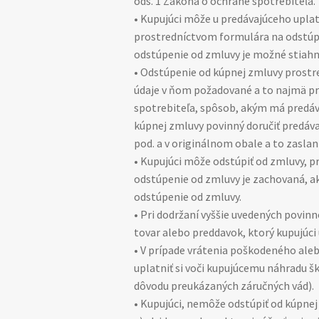
ods. 1 Zákona o ochrane spotrebiteľa.
• Kupujúci môže u predávajúceho uplat
prostredníctvom formulára na odstúpen
odstúpenie od zmluvy je možné stiah
• Odstúpenie od kúpnej zmluvy prost
údaje v ňom požadované a to najmä pre
spotrebiteľa, spôsob, akým má predáva
kúpnej zmluvy povinný doručiť predáv
pod. a v originálnom obale a to zaslan
• Kupujúci môže odstúpiť od zmluvy, p
odstúpenie od zmluvy je zachovaná, ak
odstúpenie od zmluvy.
• Pri dodržaní vyššie uvedených povin
tovar alebo preddavok, ktorý kupujúci 
• V prípade vrátenia poškodeného ale
uplatniť si voči kupujúcemu náhradu š
dôvodu preukázaných záručných vád).
• Kupujúci, nemôže odstúpiť od kúpnej