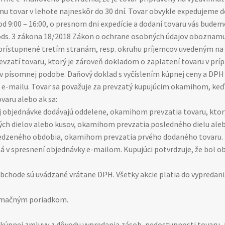
mu tovar v lehote najneskôr do 30 dní. Tovar obvykle expedujeme d
d 9:00 – 16:00, o presnom dni expedície a dodaní tovaru vás bude
9 ods. 3 zákona 18/2018 Zákon o ochrane osobných údajov oboznamu
prístupnené tretím stranám, resp. okruhu príjemcov uvedeným na
vzatí tovaru, ktorý je zároveň dokladom o zaplatení tovaru v príp
 v písomnej podobe. Daňový doklad s vyčíslením kúpnej ceny a DP
 e-mailu. Tovar sa považuje za prevzatý kupujúcim okamihom, keď 
varu alebo ak sa:
ej objednávke dodávajú oddelene, okamihom prevzatia tovaru, ktor
rých dielov alebo kusov, okamihom prevzatia posledného dielu ale
edzeného obdobia, okamihom prevzatia prvého dodaného tovaru.
á v spresnení objednávky e-mailom. Kupujúci potvrdzuje, že bol o
bchode sú uvádzané vrátane DPH. Všetky akcie platia do vypredani
amačným poriadkom.
d kúpnej zmluvy z dôvodu vypredania zásob, nedostupnosti tovaru,