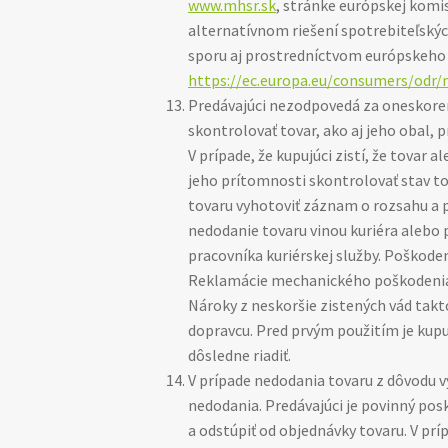
www.mhsr.sk
, stránke európskej komi
alternatívnom riešení spotrebiteľský
sporu aj prostredníctvom európskeho 
https://ec.europa.eu/consumers/od
Predávajúci nezodpovedá za oneskoren
skontrolovať tovar, ako aj jeho obal, 
V prípade, že kupujúci zistí, že tovar
jeho prítomnosti skontrolovať stav tov
tovaru vyhotoviť záznam o rozsahu a 
nedodanie tovaru vinou kuriéra alebo 
pracovníka kuriérskej služby. Poškode
Reklamácie mechanického poškodenia to
Nároky z neskoršie zistených vád takt
dopravcu. Pred prvým použitím je kup
dôsledne riadiť.
V prípade nedodania tovaru z dôvodu 
nedodania. Predávajúci je povinný p
a odstúpiť od objednávky tovaru. V prí