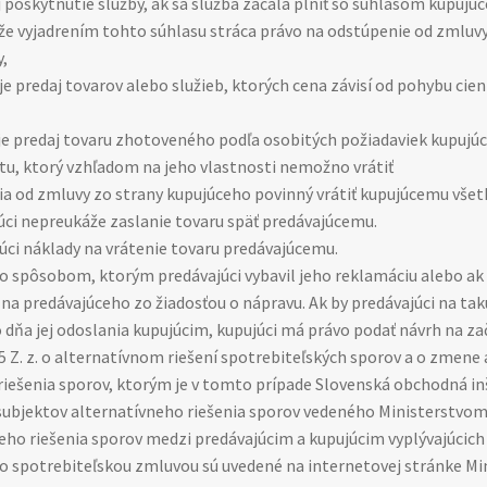
aj poskytnutie služby, ak sa služba začala plniť so súhlasom kupujú
, že vyjadrením tohto súhlasu stráca právo na odstúpenie od zmluv
,
je predaj tovarov alebo služieb, ktorých cena závisí od pohybu cie
 je predaj tovaru zhotoveného podľa osobitých požiadaviek kupuj
tu, ktorý vzhľadom na jeho vlastnosti nemožno vrátiť
enia od zmluvy zo strany kupujúceho povinný vrátiť kupujúcemu všet
ci nepreukáže zaslanie tovaru späť predávajúcemu.
júci náklady na vrátenie tovaru predávajúcemu.
 so spôsobom, ktorým predávajúci vybavil jeho reklamáciu alebo ak 
 na predávajúceho zo žiadosťou o nápravu. Ak by predávajúci na t
 dňa jej odoslania kupujúcim, kupujúci má právo podať návrh na za
15 Z. z. o alternatívnom riešení spotrebiteľských sporov a o zmene
riešenia sporov, ktorým je v tomto prípade Slovenská obchodná in
ubjektov alternatívneho riešenia sporov vedeného Ministerstvom 
eho riešenia sporov medzi predávajúcim a kupujúcim vyplývajúcich
ko spotrebiteľskou zmluvou sú uvedené na internetovej stránke Mi