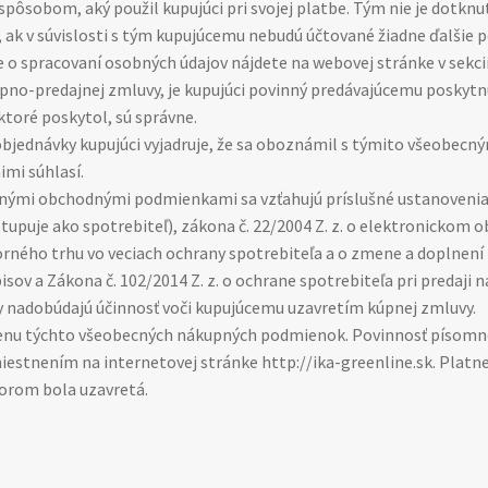
pôsobom, aký použil kupujúci pri svojej platbe. Tým nie je dotkn
ak v súvislosti s tým kupujúcemu nebudú účtované žiadne ďalšie p
 o spracovaní osobných údajov nájdete na webovej stránke v sekci
pno-predajnej zmluvy, je kupujúci povinný predávajúcemu poskytnú
ktoré poskytol, sú správne.
objednávky kupujúci vyjadruje, že sa oboznámil s týmito všeobe
imi súhlasí.
cnými obchodnými podmienkami sa vzťahujú príslušné ustanoven
stupuje ako spotrebiteľ), zákona č. 22/2004 Z. z. o elektronickom 
torného trhu vo veciach ochrany spotrebiteľa a o zmene a doplnení
isov a Zákona č. 102/2014 Z. z. o ochrane spotrebiteľa pri predaji n
nadobúdajú účinnosť voči kupujúcemu uzavretím kúpnej zmluvy.
 zmenu týchto všeobecných nákupných podmienok. Povinnosť píso
stnením na internetovej stránke http://ika-greenline.sk. Platne
orom bola uzavretá.