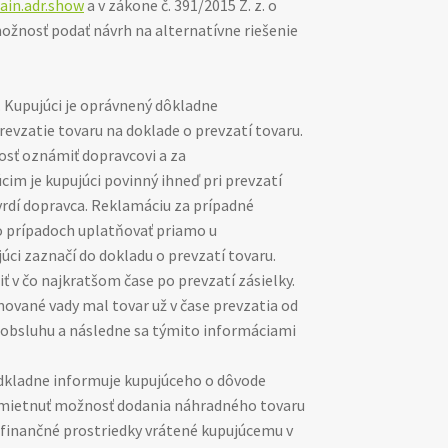
ain.adr.show
a v zákone č. 391/2015 Z. z. o
ožnosť podať návrh na alternatívne riešenie
 Kupujúci je oprávnený dôkladne
revzatie tovaru na doklade o prevzatí tovaru.
nosť oznámiť dopravcovi a za
cim je kupujúci povinný ihneď pri prevzatí
rdí dopravca. Reklamáciu za prípadné
o prípadoch uplatňovať priamo u
úci zaznačí do dokladu o prevzatí tovaru.
 v čo najkratšom čase po prevzatí zásielky.
ované vady mal tovar už v čase prevzatia od
 obsluhu a následne sa týmito informáciami
odkladne informuje kupujúceho o dôvode
odmietnuť možnosť dodania náhradného tovaru
ky finančné prostriedky vrátené kupujúcemu v