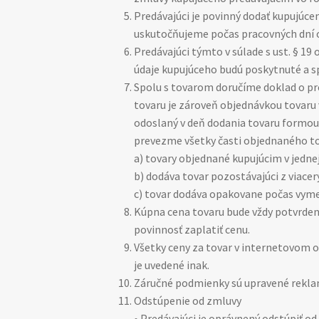
Predávajúci je povinný dodať kupujúce
uskutočňujeme počas pracovných dní o
Predávajúci týmto v súlade s ust. § 1
údaje kupujúceho budú poskytnuté a s
Spolu s tovarom doručíme doklad o pre
tovaru je zároveň objednávkou tovaru
odoslaný v deň dodania tovaru formou
prevezme všetky časti objednaného to
a) tovary objednané kupujúcim v jedn
b) dodáva tovar pozostávajúci z viace
c) tovar dodáva opakovane počas vym
Kúpna cena tovaru bude vždy potvrden
povinnosť zaplatiť cenu.
Všetky ceny za tovar v internetovom o
je uvedené inak.
Záručné podmienky sú upravené rekl
Odstúpenie od zmluvy
• Predávajúci je oprávnený odstúpiť o