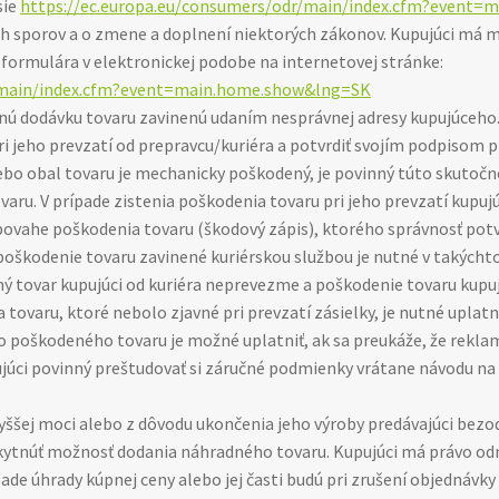
sie
https://ec.europa.eu/consumers/odr/main/index.cfm?event=m
ch sporov a o zmene a doplnení niektorých zákonov. Kupujúci má m
formulára v elektronickej podobe na internetovej stránke:
r/main/index.cfm?event=main.home.show&lng=SK
ú dodávku tovaru zavinenú udaním nesprávnej adresy kupujúceho.
pri jeho prevzatí od prepravcu/kuriéra a potvrdiť svojím podpisom p
 alebo obal tovaru je mechanicky poškodený, je povinný túto skutoč
aru. V prípade zistenia poškodenia tovaru pri jeho prevzatí kupujú
povahe poškodenia tovaru (škodový zápis), ktorého správnosť potv
poškodenie tovaru zavinené kuriérskou službou je nutné v takýcht
ný tovar kupujúci od kuriéra neprevezme a poškodenie tovaru kupuj
varu, ktoré nebolo zjavné pri prevzatí zásielky, je nutné uplatniť
o poškodeného tovaru je možné uplatniť, ak sa preukáže, že reklam
ujúci povinný preštudovať si záručné podmienky vrátane návodu na
vyššej moci alebo z dôvodu ukončenia jeho výroby predávajúci bez
oskytnúť možnosť dodania náhradného tovaru. Kupujúci má právo 
pade úhrady kúpnej ceny alebo jej časti budú pri zrušení objednáv