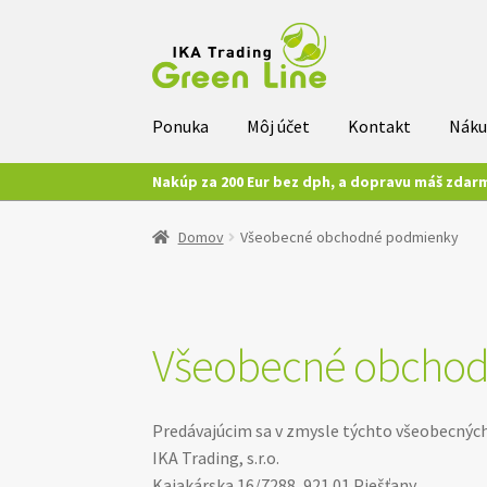
Preskočiť
Preskočiť
na
na
navigáciu
obsah
Ponuka
Môj účet
Kontakt
Nák
Nakúp za 200 Eur bez dph, a dopravu máš zdar
Domov
Všeobecné obchodné podmienky
Všeobecné obcho
Predávajúcim sa v zmysle týchto všeobecný
IKA Trading, s.r.o.
Kajakárska 16/7288, 921 01 Piešťany