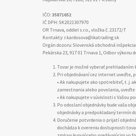
IČO:
35871652
IČ DPH: SK2021307970
OR Trnava, oddiel s.r.o., vložka č. 23172/T
Kontakty: r.kardosova@ikatrading.sk
Orgán dozoru: Slovenská obchodná inšpekcia 
Pekárska 23, 917 01 Trnava 1, Odbor výkonu doz
Tovar je možné vyberať prehliadaním 
Pri objednávaní cez internet uveďte, p
• Ak nakupujete ako spotrebiteľ, t. j.
zamestnania alebo povolania, uveďte m
• Ak nakupujete v súvislosti s Vašou p
Po odoslaní objednávky bude vaša obj
objednávky a predpokladaný termín d
Doručenie potvrdenia o prijatí objedn
dochádza k overeniu dostupnosti tova
zmluvy kupujúceho predávajúcim vo for