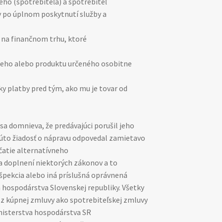
ceho (spotrebiteľa) a spotrebiteľ
y po úplnom poskytnutí služby a
n na finančnom trhu, ktoré
úceho alebo produktu určeného osobitne
ky platby pred tým, ako mu je tovar od
sa domnieva, že predávajúci porušil jeho
akúto žiadosť o nápravu odpovedal zamietavo
čatie alternatívneho
 a doplnení niektorých zákonov a to
špekcia alebo iná príslušná oprávnená
hospodárstva Slovenskej republiky. Všetky
 z kúpnej zmluvy ako spotrebiteľskej zmluvy
nisterstva hospodárstva SR