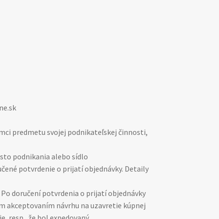
ne.sk
rámci predmetu svojej podnikateľskej činnosti,
esto podnikania alebo sídlo
ené potvrdenie o prijatí objednávky. Detaily
Po doručení potvrdenia o prijatí objednávky
ým akceptovaním návrhu na uzavretie kúpnej
, resp., že bol expedovaný.