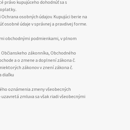
uté právo kupujúceho dohodnúť sa s
oplatky..
i Ochrana osobných údajov. Kupujúci berie na
ť osobné údaje v správnej a pravdivej forme.
cnými obchodnými podmienkami, v plnom
ia Občianskeho zákonníka, Obchodného
obchode a o zmene a doplnení zákona č.
 niektorých zákonov v znení zákona č.
a diaľku
mného oznámenia zmeny všeobecných
 uzavretá zmluva sa však riadi všeobecnými