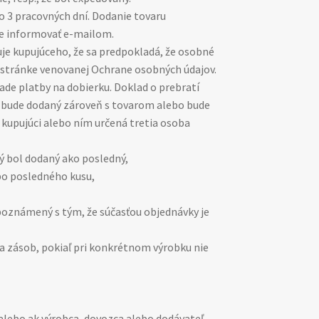
o 3 pracovných dní. Dodanie tovaru
me informovať e-mailom.
je kupujúceho, že sa predpokladá, že osobné
 stránke venovanej Ochrane osobných údajov.
ade platby na dobierku. Doklad o prebratí
H bude dodaný zároveň s tovarom alebo bude
kupujúci alebo ním určená tretia osoba
ý bol dodaný ako posledný,
bo posledného kusu,
boznámený s tým, že súčasťou objednávky je
a zásob, pokiaľ pri konkrétnom výrobku nie
 alebo ak výrobca, dovozca alebo dodávateľ