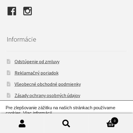
Informácie
Odstúpenie od zmluvy
Reklamačný poriadok
Všeobecné obchodné podmienky
Zásady ochrany osobných údajov
Pre zlepšovanie zážitku na našich stránkach používame
cookies.
Viac informácií
.
0
OK
Hľadať:
Vyhľadávanie