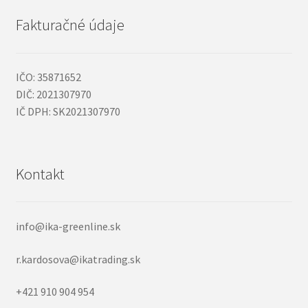
Fakturačné údaje
IČO: 35871652
DIČ: 2021307970
IČ DPH: SK2021307970
Kontakt
info@ika-greenline.sk
r.kardosova@ikatrading.sk
+421 910 904 954