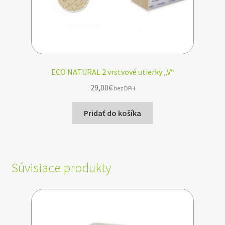
ECO NATURAL 2 vrstvové utierky „V“
29,00
€
bez DPH
Pridať do košíka
Súvisiace produkty