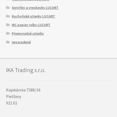
Servítky a vreckovky LUCART
Kuchyňské utierky LUCART
WC papier rolky LUCART
Priemyselné utierky
nezaradené
IKA Trading s.r.o.
Kajakárska 7288/16
Piešťany
921 01