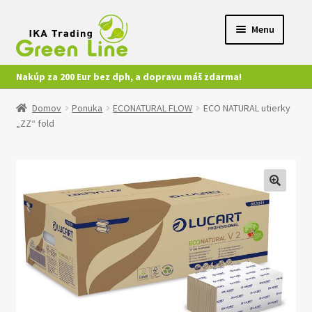
Preskočiť
Preskočiť
Menu
na
na
navigáciu
obsah
Nakúp za 200 Eur bez dph, a dopravu máš zdarma!
Ponuka
Domov
Ponuka
ECONATURAL FLOW
ECO NATURAL utierky
„ZZ“ fold
Môj účet
Kontakt
🔍
Nákup
Video
Katalógy