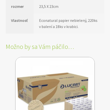
rozmer
23,5 X 23cm
Vlastnosť
Econatural papier nebielený, 220ks
v balení a 18ks v krabici.
Možno by sa Vám páčilo…