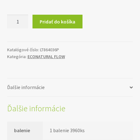
množstvo
Pridať do košíka
ECO
NATURAL
utierky
"ZZ"
Katalógové číslo:
LT864036P
Kategória:
ECONATURAL FLOW
fold
Ďalšie informácie
Ďalšie informácie
balenie
1 balenie 3960ks