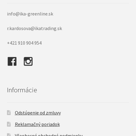
info@ika-greenline.sk
r.kardosova@ikatrading.sk
+421 910 904 954
Informácie
Odstúpenie od zmluvy
Reklamačný poriadok
Všeobecné obchodné podmienky