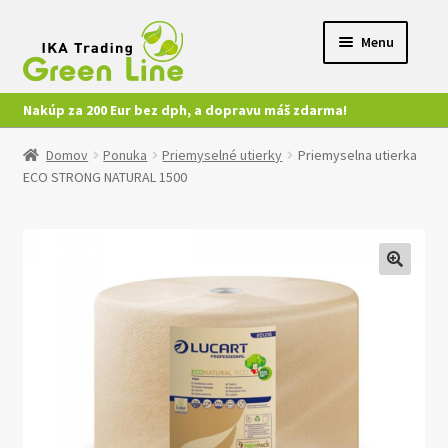
Preskočiť
Preskočiť
Menu
na
na
navigáciu
obsah
Nakúp za 200 Eur bez dph, a dopravu máš zdarma!
Ponuka
Domov
Ponuka
Priemyselné utierky
Priemyselna utierka
ECO STRONG NATURAL 1500
Môj účet
Kontakt
🔍
Nákup
Video
Katalógy