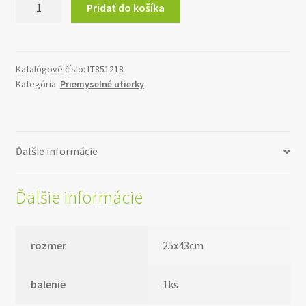
Pridať do košíka
Priemyselna
utierka
ECO
STRONG
Katalógové číslo:
LT851218
Kategória:
Priemyselné utierky
NATURAL
1500
Ďalšie informácie
Ďalšie informácie
rozmer
25x43cm
balenie
1ks