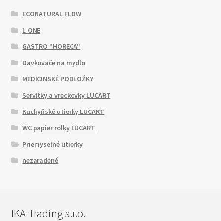
ECONATURAL FLOW
L-ONE
GASTRO "HORECA"
Davkovače na mydlo
MEDICINSKÉ PODLOŽKY
Servítky a vreckovky LUCART
Kuchyňské utierky LUCART
WC papier rolky LUCART
Priemyselné utierky
nezaradené
IKA Trading s.r.o.